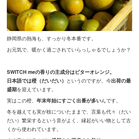
静岡県の熱海も、すっかり冬本番です。
お元気で、暖かく過ごされていらっしゃるでしょうか？
SWITCH meの香りの主成分はビターオレンジ。
日本語では橙（だいだい）
というのですが、今
出荷の最
盛期
を迎えています。
実はこの橙、
年末年始にすごく出番が多い
んです。
冬を越えても実が枝についたままで、言葉も代々（だい
だい）繁栄するという音がよく、縁起がいい物として古
くから使われています。